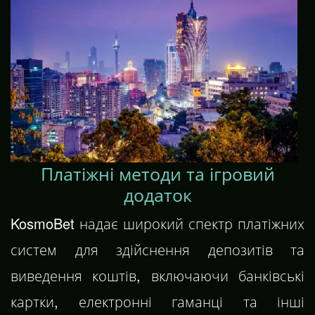
Платіжні методи та ігровий
додаток
KosmoBet надає широкий спектр платіжних
систем для здійснення депозитів та
виведення коштів, включаючи банківські
картки, електронні гаманці та інші