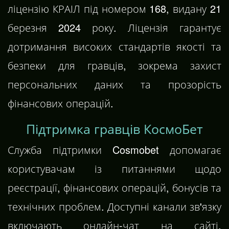
ліцензію КРАІЛ під номером 168, видану 21
березня 2024 року. Ліцензія гарантує
дотримання високих стандартів якості та
безпеки для гравців, зокрема захист
персональних даних та прозорість
фінансових операцій.
Підтримка гравців КосмоБет
Служба підтримки Cosmobet допомагає
користувачам із питаннями щодо
реєстрації, фінансових операцій, бонусів та
технічних проблем. Доступні канали зв'язку
включають онлайн-чат на сайті,