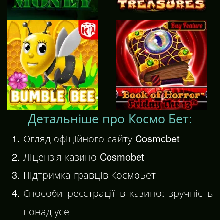
Детальніше про Космо Бет:
Огляд офіційного сайту Cosmobet
Ліцензія казино Cosmobet
Підтримка гравців КосмоБет
Способи реєстрації в казино: зручність
понад усе